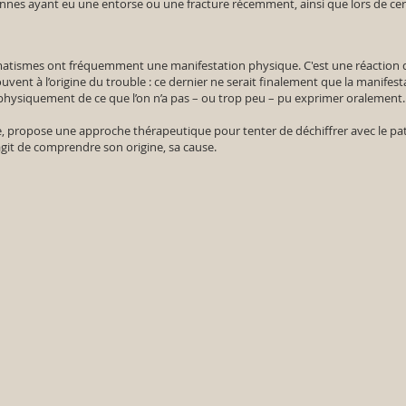
nes ayant eu une entorse ou une fracture récemment, ainsi que lors de cer
atismes ont fréquemment une manifestation physique. C'est une réaction d’
ent à l’origine du trouble : ce dernier ne serait finalement que la manifes
t physiquement de ce que l’on n’a pas – ou trop peu – pu exprimer oralement
, propose une approche thérapeutique pour tenter de déchiffrer avec le pa
’agit de comprendre son origine, sa cause.