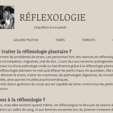
RÉFLEXOLOGIE
L'équilibre à vos pieds
GALERIE PHOTOS
TARIFS
FORFAITS
traiter la réflexologie plantaire ?
rnent les problèmes de stress. Les personnes font des séances de réflexologie
els (constipation, migraines, mal de dos…) sont dus aux tensions qu’engendre 
grave ou d’une pathologie virale ou bactérienne grâce à la réflexologie planta
la réflexologie plantaire ne vise qu’à effacer les petits maux du quotidien. El
 éliminer le stress, traiter les insomnies, les pathologies digestives, les trou
urdes, ainsi que les troubles psychosomatiques.
ités d’auto-guérison du corps qui est capable de lutter contre tous les peti
pouce.
ons à la réflexologie ?
s, mais elles existent quand même. Un réflexologue ne fera pas de séance 
on un caillot de sang, ni aux femmes enceintes lors du premier trimestre de